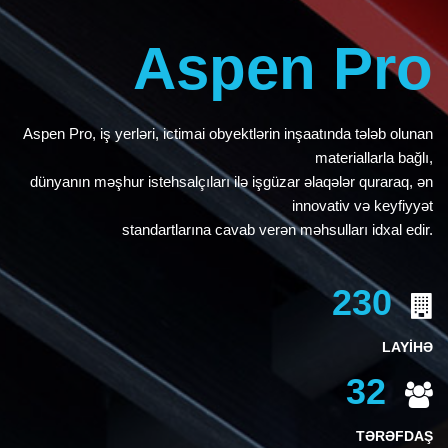
Aspen Pro
Aspen Pro, iş yerləri, ictimai obyektlərin inşaatında tələb olunan
materiallarla bağlı,
dünyanın məşhur istehsalçıları ilə işgüzar əlaqələr quraraq, ən
innovativ və keyfiyyət
standartlarına cavab verən məhsulları idxal edir.
230
LAYİHƏ
32
TƏRƏFDAŞ