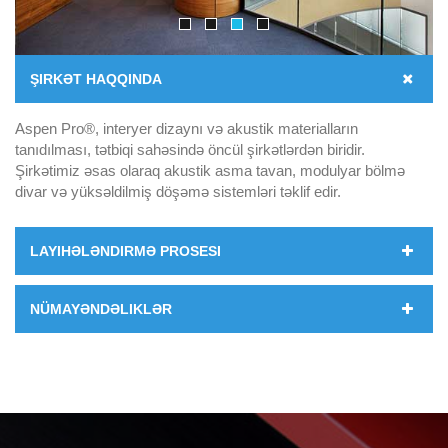
ŞIRKƏT HAQQINDA
Aspen Pro®, interyer dizaynı və akustik materialların
tanıdılması, tətbiqi sahəsində öncül şirkətlərdən biridir.
Şirkətimiz əsas olaraq akustik asma tavan, modulyar bölmə
divar və yüksəldilmiş döşəmə sistemləri təklif edir.
LAYIHƏLƏNDIRMƏ PROSESI
NÜMAYƏNDƏLIKLƏR