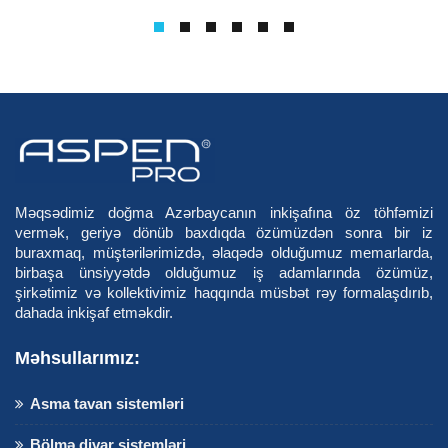
Məqsədimiz doğma Azərbaycanın inkişafına öz töhfəmizi
vermək, geriyə dönüb baxdıqda özümüzdən sonra bir iz
buraxmaq, müştərilərimizdə, əlaqədə olduğumuz memarlarda,
birbaşa ünsiyyətdə olduğumuz iş adamlarında özümüz,
şirkətimiz və kollektivimiz haqqında müsbət rəy formalaşdırıb,
dahada inkişaf etməkdir.
Məhsullarımız:
Asma tavan sistemləri
Bölmə divar sistemləri