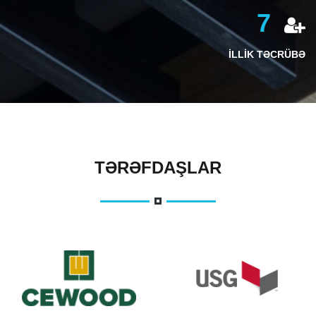
7
İLLİK TƏCRÜBƏ
TƏRƏFDAŞLAR